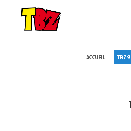
Skip
to
content
ACCUEIL
TBZ 9